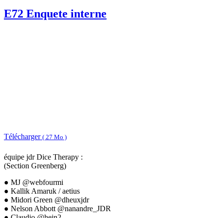
E72 Enquete interne
Télécharger
( 27 Mo )
équipe jdr Dice Therapy :
(Section Greenberg)
● MJ @webfourmi
● Kallik Amaruk / aetius
● Midori Green @dheuxjdr
● Nelson Abbott @nanandre_JDR
● Claudio @hein2